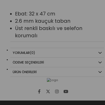
Ebat: 32 x 47 cm
2.6 mm kauçuk taban
Üst renkli baskılı ve selefon
korumalı
YORUMLAR
(0)
ÖDEME SEÇENEKLERI
ÜRÜN ÖNERILERI