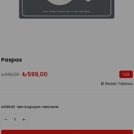
Paspas
₺599,00
₺690,00
%
13
İndirim
Beden Tablosu
₺599,00
`den başlayan taksitlerle