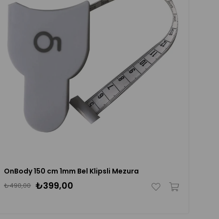
OnBody 150 cm 1mm Bel Klipsli Mezura
₺399,00
₺490,00