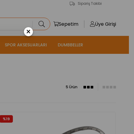
Sipariş Takibi
Sepetim
Üye Girişi
×
SPOR AKSESUARLARI
DUMBBELLER
5 Ürün
%19