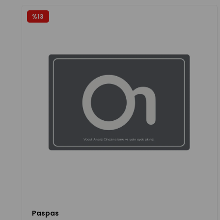
%13
Paspas