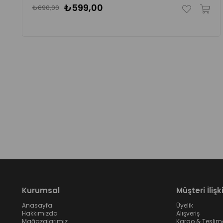
₺599,00
₺690,00
Kurumsal
Müşteri İlişki
Anasayfa
Üyelik
Hakkımızda
Alışveriş
Mağazalarımız
Kargo & Teslim