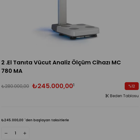
2 .El Tanıta Vücut Analiz Ölçüm Cihazı MC
780 MA
₺245.000,00
1
₺280.000,00
%
12
İndirim
Beden Tablosu
₺245.000,00
`den başlayan taksitlerle